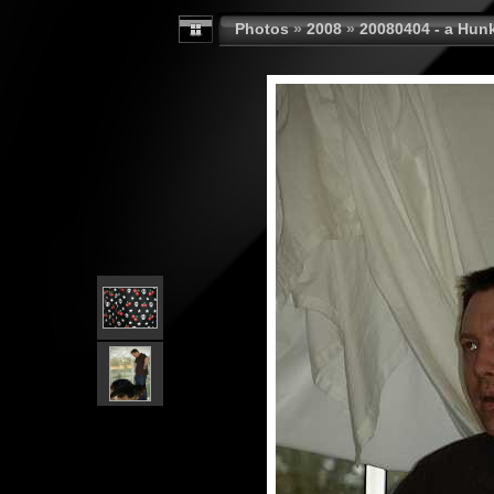
Photos
»
2008
»
20080404 - a Hun